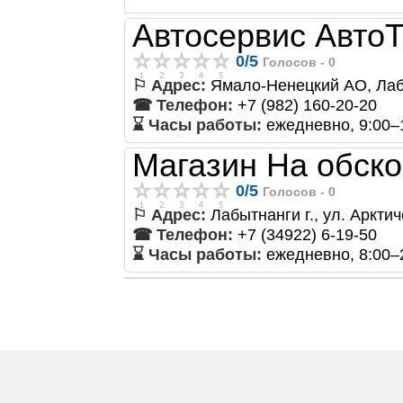
Автосервис Авто
0
/
5
Голосов -
0
⚐ Адрес:
Ямало-Ненецкий АО, Лабы
☎ Телефон:
+7 (982) 160-20-20
⌛ Часы работы:
ежедневно, 9:00–
Магазин На обск
0
/
5
Голосов -
0
⚐ Адрес:
Лабытнанги г., ул. Арктич
☎ Телефон:
+7 (34922) 6-19-50
⌛ Часы работы:
ежедневно, 8:00–