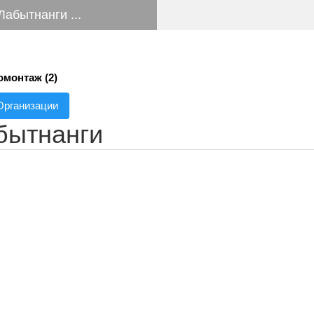
Лабытнанги ...
монтаж (2)
Организации
бытнанги